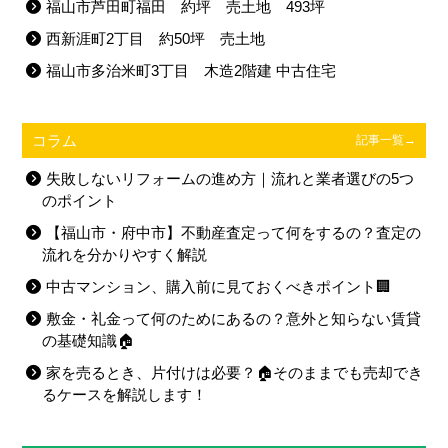
福山市芦田町福田 約坪 売土地 493坪
西新涯町2丁目 約50坪 売土地
福山市多治米町3丁目 木造2階建 中古住宅
コラム
記事一覧→
失敗しないリフォームの進め方｜流れと業者選びの5つ
のポイント
【福山市・府中市】不動産査定って何をするの？査定の
流れを分かりやすく解説
中古マンション、購入前に見ておくべきポイント🏢
敷金・礼金って何のためにあるの？意外と知らない賃貸
の基礎知識🏠
家を売るとき、片付けは必要？🏠そのままでも売却でき
るケースを解説します！