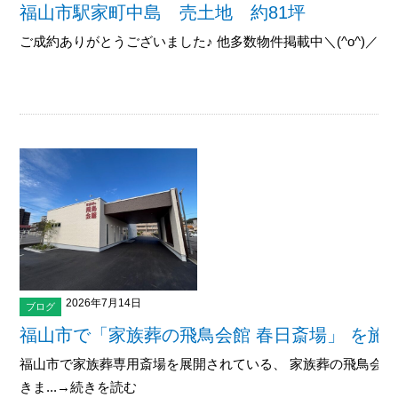
福山市駅家町中島 売土地 約81坪
ご成約ありがとうございました♪ 他多数物件掲載中＼(^o^)／御覧下
2026年7月14日
ブログ
福山市で「家族葬の飛鳥会館 春日斎場」 を施
福山市で家族葬専用斎場を展開されている、 家族葬の飛鳥会館
きま...→続きを読む