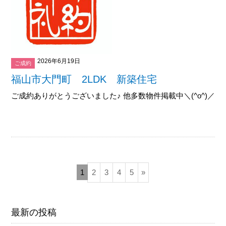
2026年6月19日
ご成約
福山市大門町 2LDK 新築住宅
ご成約ありがとうございました♪ 他多数物件掲載中＼(^o^)／御覧下
1
2
3
4
5
»
最新の投稿