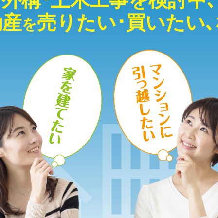
外構･土木工事を検討中､
動産
売りたい･買いたい
を