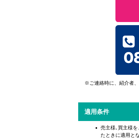
※ご連絡時に、紹介者、
適用条件
売主様､買主様を
たときに適用とな