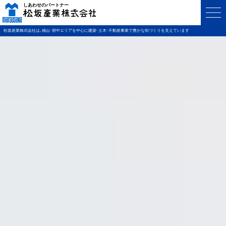
松坂産業株式会社は､福山･府中エリアを中心に建築･土木･不動産事業で豊かな街づくりを支えています