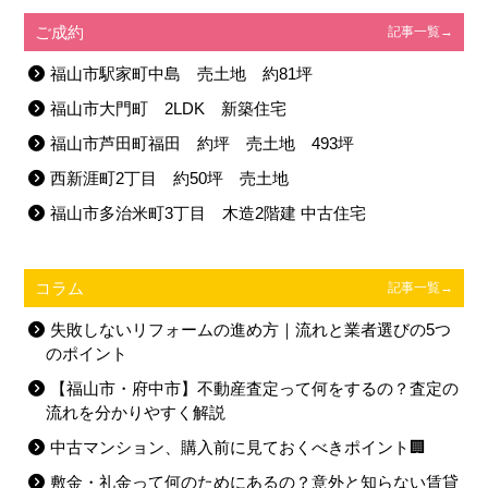
ご成約
記事一覧→
福山市駅家町中島 売土地 約81坪
福山市大門町 2LDK 新築住宅
福山市芦田町福田 約坪 売土地 493坪
西新涯町2丁目 約50坪 売土地
福山市多治米町3丁目 木造2階建 中古住宅
コラム
記事一覧→
失敗しないリフォームの進め方｜流れと業者選びの5つ
のポイント
【福山市・府中市】不動産査定って何をするの？査定の
流れを分かりやすく解説
中古マンション、購入前に見ておくべきポイント🏢
敷金・礼金って何のためにあるの？意外と知らない賃貸