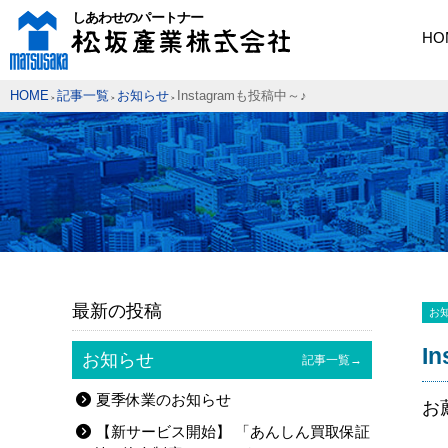
HO
HOME
記事一覧
お知らせ
Instagramも投稿中～♪
>
>
>
最新の投稿
お
I
お知らせ
記事一覧→
夏季休業のお知らせ
お
【新サービス開始】 「あんしん買取保証