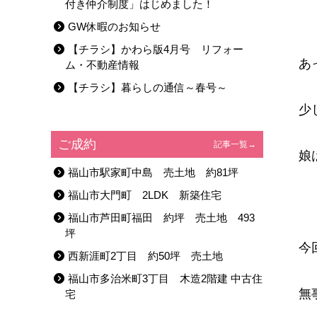
付き仲介制度」はじめました！
GW休暇のお知らせ
【チラシ】かわら版4月号 リフォー
あ
ム・不動産情報
【チラシ】暮らしの通信～春号～
少
ご成約
記事一覧→
娘
福山市駅家町中島 売土地 約81坪
福山市大門町 2LDK 新築住宅
福山市芦田町福田 約坪 売土地 493
坪
今
西新涯町2丁目 約50坪 売土地
福山市多治米町3丁目 木造2階建 中古住
無
宅