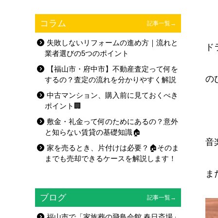
コラム
記事一覧→
失敗しないリフォームの進め方｜流れと
ド
業者選びの5つのポイント
【福山市・府中市】不動産査定って何を
の
するの？査定の流れを分かりやすく解説
中古マンション、購入前に見ておくべき
ポイント🏢
敷金・礼金って何のためにあるの？意外
と知らない賃貸の基礎知識🏠
音
家を売るとき、片付けは必要？🏠そのま
までも売却できるケースを解説します！
ま
ブログ
記事一覧→
福山市で「家族葬の飛鳥会館 春日斎場」