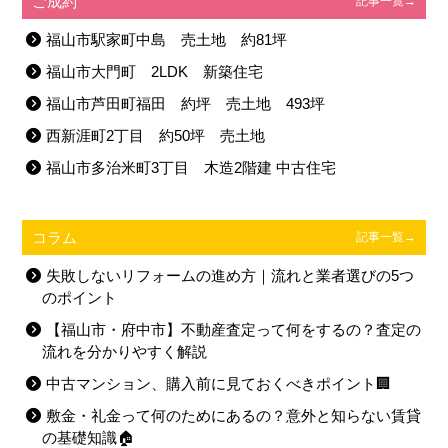
ご成約
記事一覧→
福山市駅家町中島 売土地 約81坪
福山市大門町 2LDK 新築住宅
福山市芦田町福田 約坪 売土地 493坪
西新涯町2丁目 約50坪 売土地
福山市多治米町3丁目 木造2階建 中古住宅
コラム
記事一覧→
失敗しないリフォームの進め方｜流れと業者選びの5つ
のポイント
【福山市・府中市】不動産査定って何をするの？査定の
流れを分かりやすく解説
中古マンション、購入前に見ておくべきポイント🏢
敷金・礼金って何のためにあるの？意外と知らない賃貸
の基礎知識🏠