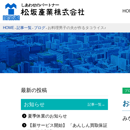
HO
HOME
記事一覧
ブログ
お料理男子の夫が作るタコライス♪
>
>
>
最新の投稿
ブ
お
お知らせ
記事一覧→
夏季休業のお知らせ
み
【新サービス開始】 「あんしん買取保証