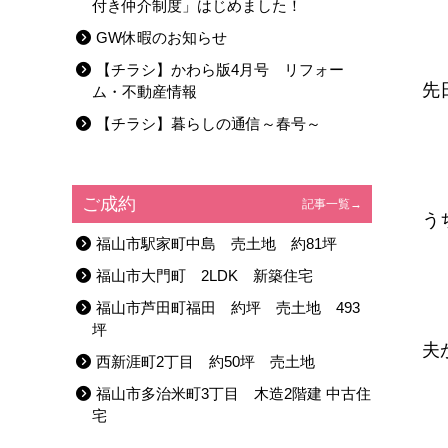
付き仲介制度」はじめました！
GW休暇のお知らせ
【チラシ】かわら版4月号 リフォー
先
ム・不動産情報
【チラシ】暮らしの通信～春号～
ご成約
記事一覧→
う
福山市駅家町中島 売土地 約81坪
福山市大門町 2LDK 新築住宅
福山市芦田町福田 約坪 売土地 493
坪
夫
西新涯町2丁目 約50坪 売土地
福山市多治米町3丁目 木造2階建 中古住
宅