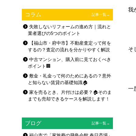
我
コラム
記事一覧→
失敗しないリフォームの進め方｜流れと
業者選びの5つのポイント
【福山市・府中市】不動産査定って何を
そ
するの？査定の流れを分かりやすく解説
中古マンション、購入前に見ておくべき
ポイント🏢
敷金・礼金って何のためにあるの？意外
と知らない賃貸の基礎知識🏠
一
家を売るとき、片付けは必要？🏠そのま
までも売却できるケースを解説します！
ブログ
記事一覧→
福山市で「家族葬の飛鳥会館 春日斎場」