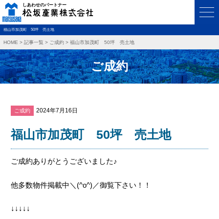
福山市加茂町 50坪 売土地
HOME
>
記事一覧
>
ご成約
>
福山市加茂町 50坪 売土地
ご成約
2024年7月16日
ご成約
福山市加茂町 50坪 売土地
ご成約ありがとうございました♪
他多数物件掲載中＼(^o^)／御覧下さい！！
↓↓↓↓↓