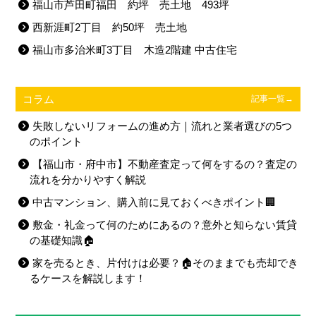
福山市芦田町福田 約坪 売土地 493坪
西新涯町2丁目 約50坪 売土地
福山市多治米町3丁目 木造2階建 中古住宅
コラム
記事一覧→
失敗しないリフォームの進め方｜流れと業者選びの5つ
のポイント
【福山市・府中市】不動産査定って何をするの？査定の
流れを分かりやすく解説
中古マンション、購入前に見ておくべきポイント🏢
敷金・礼金って何のためにあるの？意外と知らない賃貸
の基礎知識🏠
家を売るとき、片付けは必要？🏠そのままでも売却でき
るケースを解説します！