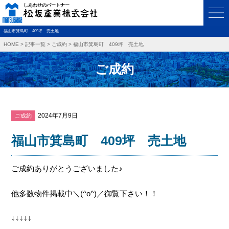
福山市箕島町 409坪 売土地
HOME
>
記事一覧
>
ご成約
>
福山市箕島町 409坪 売土地
ご成約
2024年7月9日
ご成約
福山市箕島町 409坪 売土地
ご成約ありがとうございました♪
他多数物件掲載中＼(^o^)／御覧下さい！！
↓↓↓↓↓