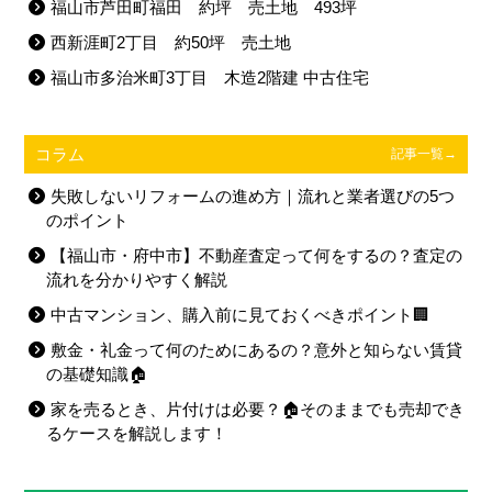
福山市芦田町福田 約坪 売土地 493坪
西新涯町2丁目 約50坪 売土地
福山市多治米町3丁目 木造2階建 中古住宅
コラム
記事一覧→
失敗しないリフォームの進め方｜流れと業者選びの5つ
のポイント
【福山市・府中市】不動産査定って何をするの？査定の
流れを分かりやすく解説
中古マンション、購入前に見ておくべきポイント🏢
敷金・礼金って何のためにあるの？意外と知らない賃貸
の基礎知識🏠
家を売るとき、片付けは必要？🏠そのままでも売却でき
るケースを解説します！