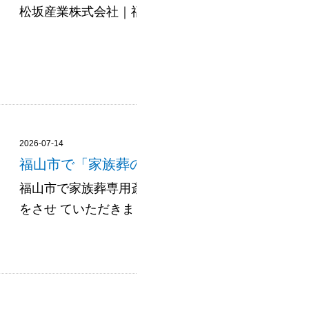
松坂産業株式会社｜福山市・府中市の不動産売......
2026-07-14
福山市で「家族葬の飛鳥会館 春日斎場」 を施
福山市で家族葬専用斎場を展開されている、 家族葬
をさせ ていただきました。 福山市春日町に2025年11月