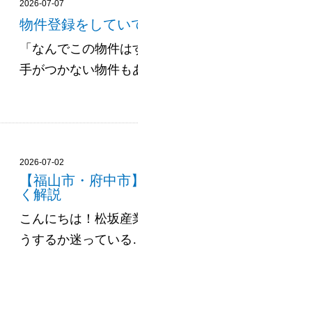
2026-07-07
物件登録をしていて気づいた！売れやすい物件
「なんでこの物件はすぐ売れたんだろう？」 「同
手がつかない物件もあるよな…」 日々、物件の登録作業
2026-07-02
【福山市・府中市】不動産査定って何をするの
く解説
こんにちは！松坂産業です🌸 「家を売ろうかな…
うするか迷っている…」 そんなときに、まず気になるの.