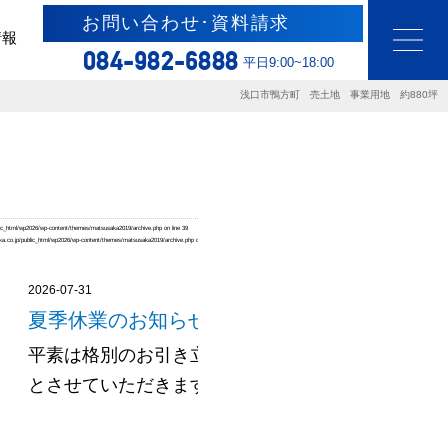
お問い合わせ･資料請求
情報
084-982-6888
平日9:00~18:00
浅口市鴨方町 売土地 事業用地 約880坪
ic_html/wp2026/wp-content/themes/matsusaka2019/archive.php
on line
39
a.co.jp/public_html/wp2026/wp-content/themes/matsusaka2019/archive.php
on line
39
2026-07-31
夏季休業のお知らせ
平素は格別のお引き立てをいただき厚く御礼申し上
とさせていただきます。 令和8年度夏......