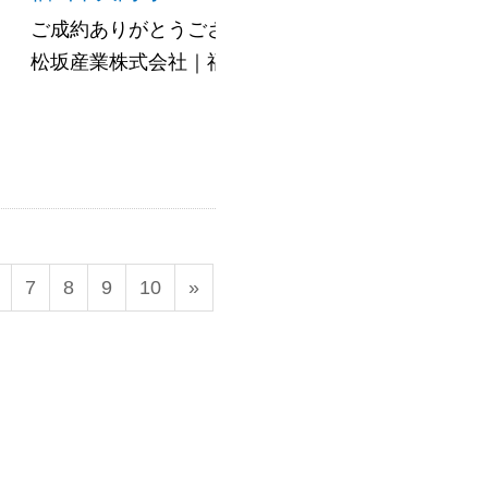
ご成約ありがとうございました♪ 他多数物件掲載中＼(^o
松坂産業株式会社｜福山市・府中市の不動産売......
7
8
9
10
»