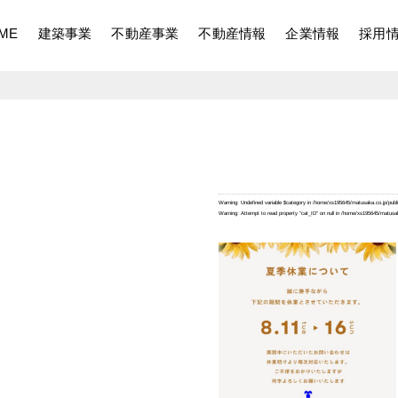
ME
建築事業
不動産事業
不動産情報
企業情報
採用
Warning
: Undefined variable $category in
/home/xs195645/matusaka.co.jp/publ
Warning
: Attempt to read property "cat_ID" on null in
/home/xs195645/matusak