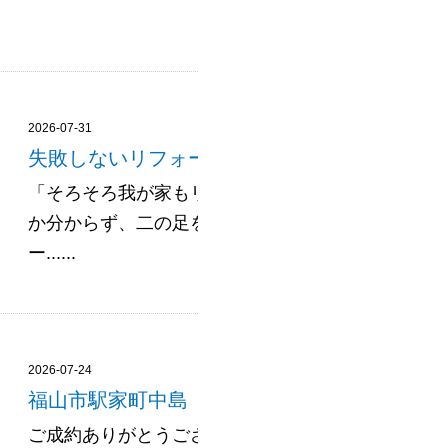
2026-07-31
失敗しないリフォームの進め方｜流れと業者選
「そろそろ我が家もリフォームしたい」——そう思
か分からず、二の足を踏んでいる方は少なくありま
ー......
2026-07-24
福山市駅家町中島 売土地 約81坪
ご成約ありがとうございました♪ 他多数物件掲載中＼(^o