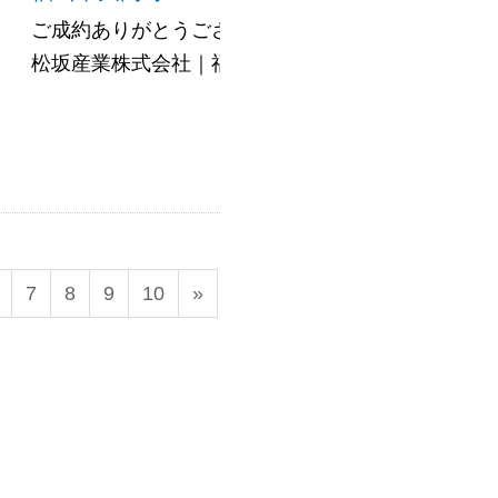
ご成約ありがとうございました♪ 他多数物件掲載中＼(^o
松坂産業株式会社｜福山市・府中市の不動産売......
7
8
9
10
»