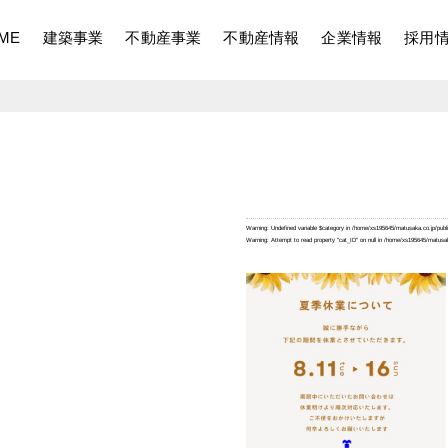
ME
建築事業
不動産事業
不動産情報
企業情報
採用
Warning
: Undefined variable $category in
/home/xs195645/matusaka.co.jp/publ
Warning
: Attempt to read property "cat_ID" on null in
/home/xs195645/matusak