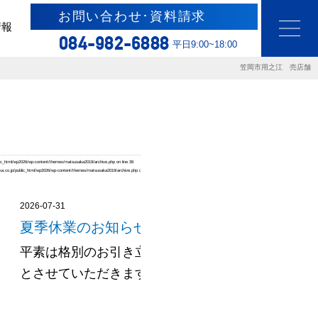
お問い合わせ･資料請求
情報
084-982-6888
平日9:00~18:00
笠岡市用之江 売店舗
ic_html/wp2026/wp-content/themes/matsusaka2019/archive.php
on line
39
a.co.jp/public_html/wp2026/wp-content/themes/matsusaka2019/archive.php
on line
39
2026-07-31
夏季休業のお知らせ
平素は格別のお引き立てをいただき厚く御礼申し上
とさせていただきます。 令和8年度夏......