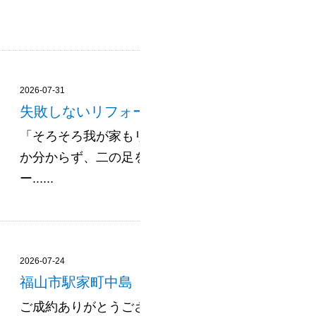
2026-07-31
失敗しないリフォームの進め方｜流れと業者選
「そろそろ我が家もリフォームしたい」——そう思
か分からず、二の足を踏んでいる方は少なくありま
ー......
2026-07-24
福山市駅家町中島 売土地 約81坪
ご成約ありがとうございました♪ 他多数物件掲載中＼(^o