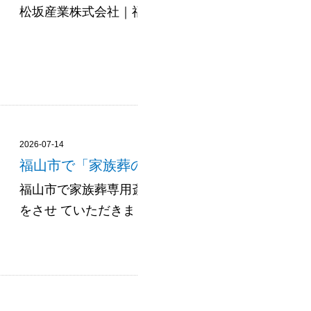
松坂産業株式会社｜福山市・府中市の不動産売......
2026-07-14
福山市で「家族葬の飛鳥会館 春日斎場」 を施
福山市で家族葬専用斎場を展開されている、 家族葬
をさせ ていただきました。 福山市春日町に2025年11月