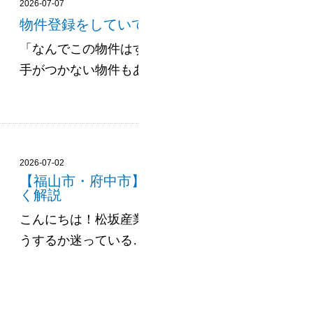
2026-07-07
物件登録をしていて気づいた！売れやすい物件
「なんでこの物件はすぐ売れたんだろう？」 「同
手がつかない物件もあるよな…」 日々、物件の登録作業
2026-07-02
【福山市・府中市】不動産査定って何をするの
く解説
こんにちは！松坂産業です🌸 「家を売ろうかな…
うするか迷っている…」 そんなときに、まず気になるの.