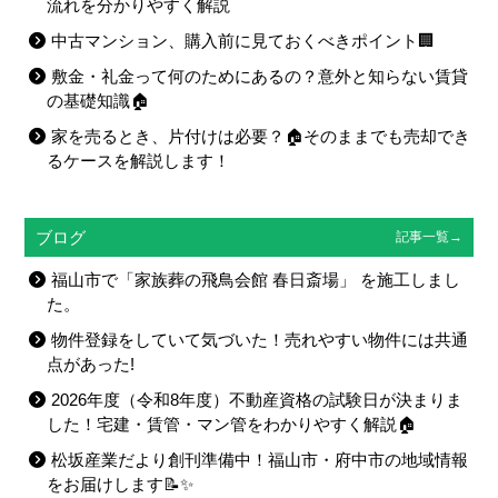
流れを分かりやすく解説
中古マンション、購入前に見ておくべきポイント🏢
敷金・礼金って何のためにあるの？意外と知らない賃貸
の基礎知識🏠
家を売るとき、片付けは必要？🏠そのままでも売却でき
るケースを解説します！
ブログ
記事一覧→
福山市で「家族葬の飛鳥会館 春日斎場」 を施工しまし
た。
物件登録をしていて気づいた！売れやすい物件には共通
点があった!
2026年度（令和8年度）不動産資格の試験日が決まりま
した！宅建・賃管・マン管をわかりやすく解説🏠
松坂産業だより創刊準備中！福山市・府中市の地域情報
をお届けします📝✨