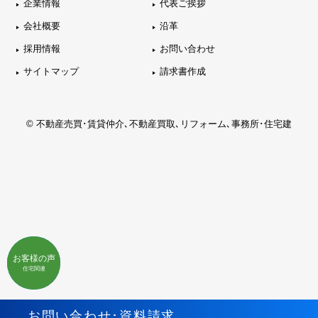
企業情報
代表ご挨拶
会社概要
沿革
採用情報
お問い合わせ
サイトマップ
請求書作成
© 不動産売買･賃貸仲介､不動産買取､リフォーム､事務所･住宅建
お客様の声
お客様の声
不動産関連
住宅関連
お問い合わせ･資料請求