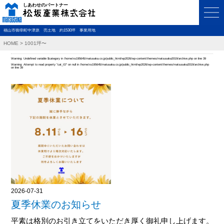
福山市御幸町中津原 売土地 約1530坪 事業用地
HOME
>
1001坪〜
Warning
: Undefined variable $category in
/home/xs195645/matusaka.co.jp/public_html/wp2026/wp-content/themes/matsusaka2019/archive.php
on line
39
Warning
: Attempt to read property "cat_ID" on null in
/home/xs195645/matusaka.co.jp/public_html/wp2026/wp-content/themes/matsusaka2019/archive.php
on line
39
2026-07-31
夏季休業のお知らせ
平素は格別のお引き立てをいただき厚く御礼申し上げます。 