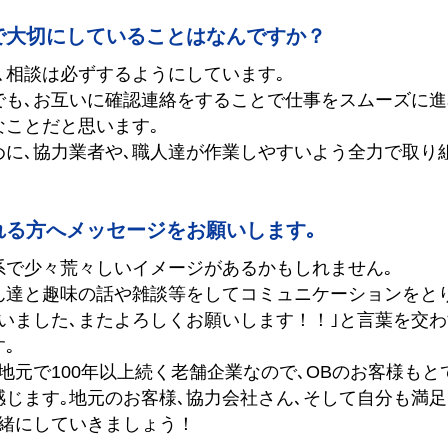
で大切にしていることはなんですか？
､相談は必ずするようにしています｡
でも､お互いに確認連絡をすることで仕事をスムーズに
なことだと思います｡
めに､協力業者や､職人達が作業しやすいよう全力で取り
れる方へメッセージをお願いします｡
系で少々荒々しいイメージがあるかもしれません｡
ん達と趣味の話や雑談等をしてコミュニケーションをと
ざいました､またよろしくお願いします！！｣と言葉を交
｡
地元で100年以上続く老舗企業なので､OBのお客様もと
感じます｡地元のお客様､協力会社さん､そして自分も満
一緒にしていきましょう！