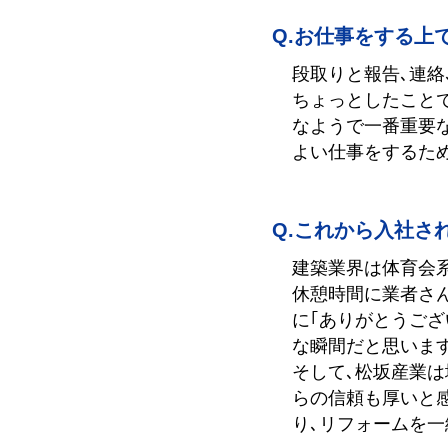
お仕事をする上
段取りと報告､連絡
ちょっとしたこと
なようで一番重要
よい仕事をするた
これから入社さ
建築業界は体育会
休憩時間に業者さ
に｢ありがとうご
な瞬間だと思います
そして､松坂産業は
らの信頼も厚いと
り､リフォームを