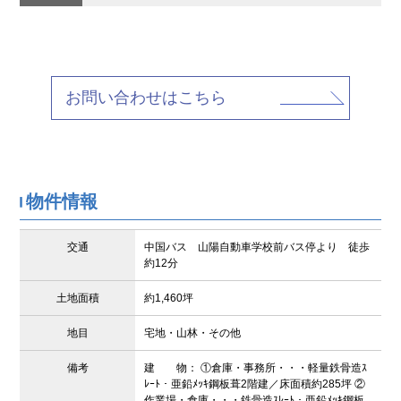
お問い合わせはこちら
物件情報
交通
中国バス 山陽自動車学校前バス停より 徒歩
約12分
土地面積
約1,460坪
地目
宅地・山林・その他
備考
建 物： ①倉庫・事務所・・・軽量鉄骨造ｽ
ﾚｰﾄ・亜鉛ﾒｯｷ鋼板葺2階建／床面積約285坪 ②
作業場・倉庫・・・鉄骨造ｽﾚｰﾄ・亜鉛ﾒｯｷ鋼板