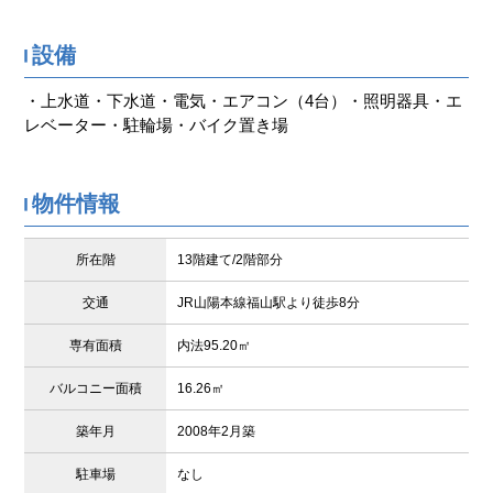
設備
・上水道・下水道・電気・エアコン（4台）・照明器具・エ
レベーター・駐輪場・バイク置き場
物件情報
所在階
13階建て/2階部分
交通
JR山陽本線福山駅より徒歩8分
専有面積
内法95.20㎡
バルコニー面積
16.26㎡
築年月
2008年2月築
駐車場
なし