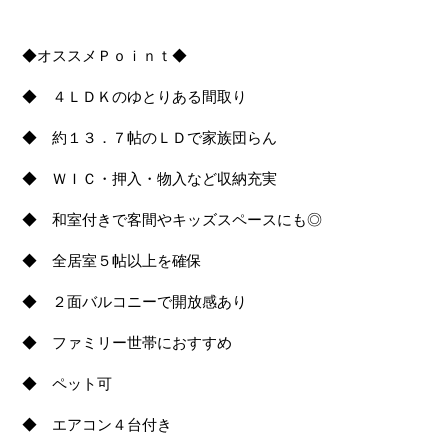
◆オススメＰｏｉｎｔ◆
◆ ４ＬＤＫのゆとりある間取り
◆ 約１３．７帖のＬＤで家族団らん
◆ ＷＩＣ・押入・物入など収納充実
◆ 和室付きで客間やキッズスペースにも◎
◆ 全居室５帖以上を確保
◆ ２面バルコニーで開放感あり
◆ ファミリー世帯におすすめ
◆ ペット可
◆ エアコン４台付き