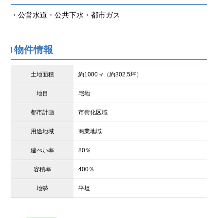
・公営水道・公共下水・都市ガス
物件情報
土地面積
約1000㎡（約302.5坪）
地目
宅地
都市計画
市街化区域
用途地域
商業地域
建ぺい率
80％
容積率
400％
地勢
平坦