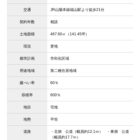
交通
JR山陽本線福山駅より徒歩21分
契約年数
相談
土地面積
467.60㎡（141.45坪）
現況
更地
都市計画
市街化区域
用途地域
第二種住居地域
建ぺい率
60％
容積率
600％
地目
宅地
地勢
平坦
道路
・北側 公道（幅員約12.1ｍ） ・東側 公道
（幅員約17.7ｍ）