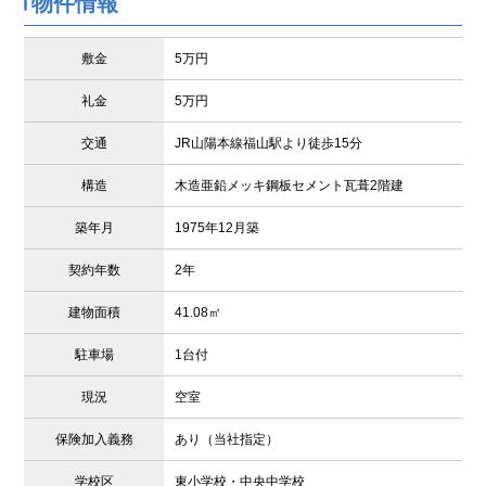
物件情報
敷金
5万円
礼金
5万円
交通
JR山陽本線福山駅より徒歩15分
構造
木造亜鉛メッキ鋼板セメント瓦葺2階建
築年月
1975年12月築
契約年数
2年
建物面積
41.08㎡
駐車場
1台付
現況
空室
保険加入義務
あり（当社指定）
学校区
東小学校・中央中学校