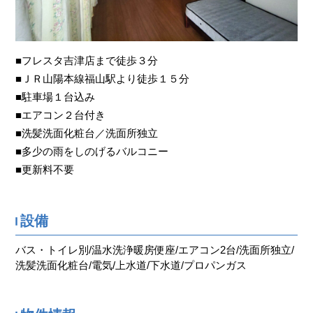
■フレスタ吉津店まで徒歩３分
■ＪＲ山陽本線福山駅より徒歩１５分
■駐車場１台込み
■エアコン２台付き
■洗髪洗面化粧台／洗面所独立
■多少の雨をしのげるバルコニー
■更新料不要
設備
バス・トイレ別/温水洗浄暖房便座/エアコン2台/洗面所独立/
洗髪洗面化粧台/電気/上水道/下水道/プロパンガス