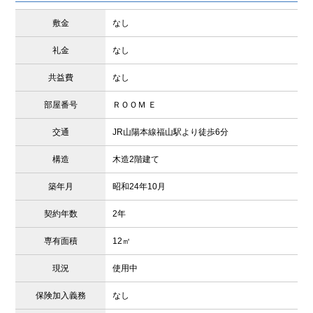
敷金
なし
礼金
なし
共益費
なし
部屋番号
ＲＯＯＭ Ｅ
交通
JR山陽本線福山駅より徒歩6分
構造
木造2階建て
築年月
昭和24年10月
契約年数
2年
専有面積
12㎡
現況
使用中
保険加入義務
なし