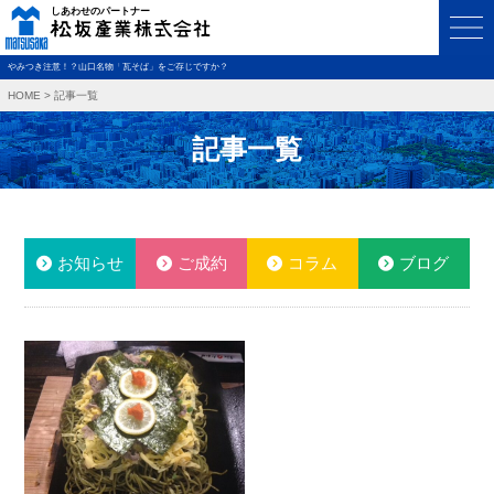
やみつき注意！？山口名物「瓦そば」をご存じですか？
HOME
>
記事一覧
記事一覧
お知らせ
ご成約
コラム
ブログ