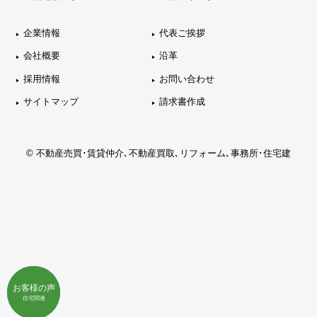
企業情報
代表ご挨拶
会社概要
沿革
採用情報
お問い合わせ
サイトマップ
請求書作成
© 不動産売買･賃貸仲介､不動産買取､リフォーム､事務所･住宅建
お客様の声
お客様の声
不動産関連
住宅関連