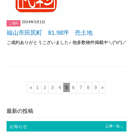
2024年3月1日
ご成約
福山市田尻町 81.98坪 売土地
ご成約ありがとうございました♪ 他多数物件掲載中＼(^o^)／御覧下
«
1
2
3
4
5
6
7
8
9
»
最新の投稿
お知らせ
記事一覧→