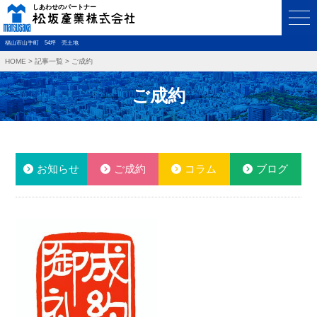
福山市山手町 54坪 売土地
HOME
>
記事一覧
>
ご成約
ご成約
お知らせ
ご成約
コラム
ブログ