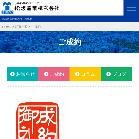
福山市大門町大門 売土地
HOME
>
記事一覧
>
ご成約
ご成約
お知らせ
ご成約
コラム
ブログ