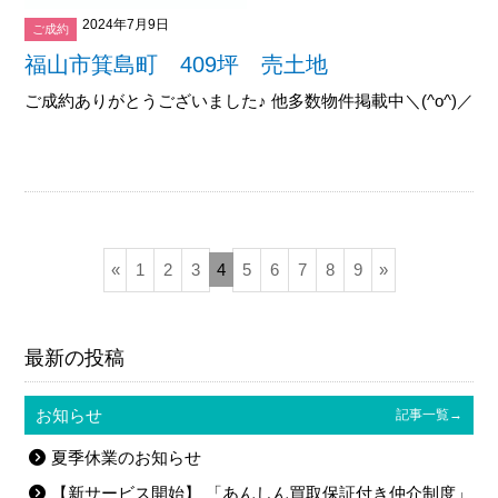
2024年7月9日
ご成約
福山市箕島町 409坪 売土地
ご成約ありがとうございました♪ 他多数物件掲載中＼(^o^)／御覧下
«
1
2
3
4
5
6
7
8
9
»
最新の投稿
お知らせ
記事一覧→
夏季休業のお知らせ
【新サービス開始】 「あんしん買取保証付き仲介制度」