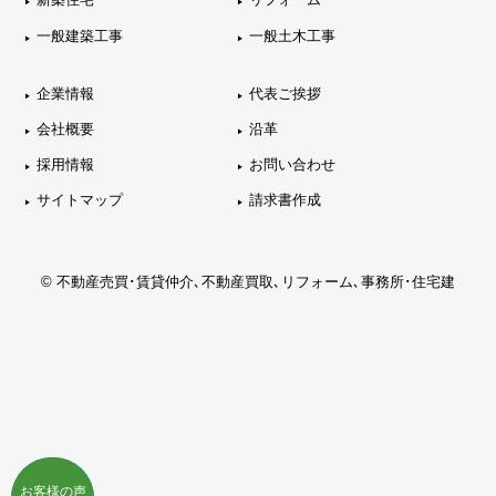
新築住宅
リフォーム
一般建築工事
一般土木工事
企業情報
代表ご挨拶
会社概要
沿革
採用情報
お問い合わせ
サイトマップ
請求書作成
© 不動産売買･賃貸仲介､不動産買取､リフォーム､事務所･住宅建
お客様の声
お客様の声