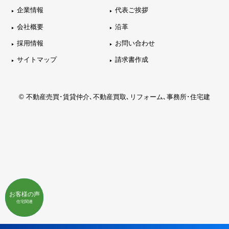
企業情報
代表ご挨拶
会社概要
沿革
採用情報
お問い合わせ
サイトマップ
請求書作成
© 不動産売買･賃貸仲介､不動産買取､リフォーム､事務所･住宅建
お客様の声
お客様の声
不動産関連
住宅関連