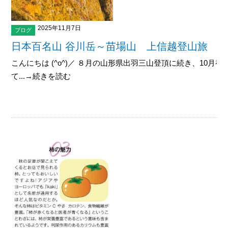
2025年11月7日
ブログ
日本百名山 谷川岳～苗場山 上信越登山旅
こんにちは (^o^)／ ８月の山形県出羽三山登頂に続き、10
て...→続きを読む