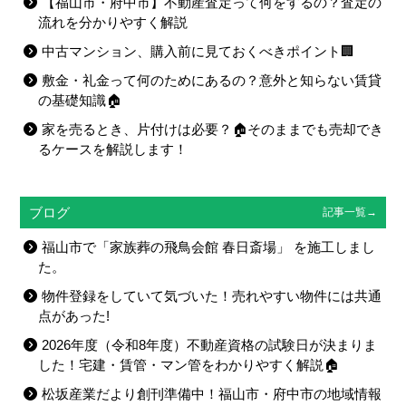
【福山市・府中市】不動産査定って何をするの？査定の
流れを分かりやすく解説
中古マンション、購入前に見ておくべきポイント🏢
敷金・礼金って何のためにあるの？意外と知らない賃貸
の基礎知識🏠
家を売るとき、片付けは必要？🏠そのままでも売却でき
るケースを解説します！
ブログ
記事一覧→
福山市で「家族葬の飛鳥会館 春日斎場」 を施工しまし
た。
物件登録をしていて気づいた！売れやすい物件には共通
点があった!
2026年度（令和8年度）不動産資格の試験日が決まりま
した！宅建・賃管・マン管をわかりやすく解説🏠
松坂産業だより創刊準備中！福山市・府中市の地域情報