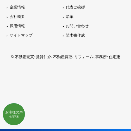
企業情報
代表ご挨拶
会社概要
沿革
採用情報
お問い合わせ
サイトマップ
請求書作成
© 不動産売買･賃貸仲介､不動産買取､リフォーム､事務所･住宅建
お客様の声
お客様の声
不動産関連
住宅関連