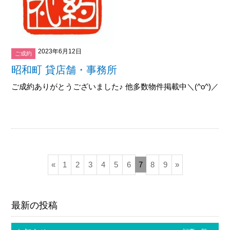
2023年6月12日
ご成約
昭和町 貸店舗・事務所
ご成約ありがとうございました♪ 他多数物件掲載中＼(^o^)／御覧下
«
1
2
3
4
5
6
7
8
9
»
最新の投稿