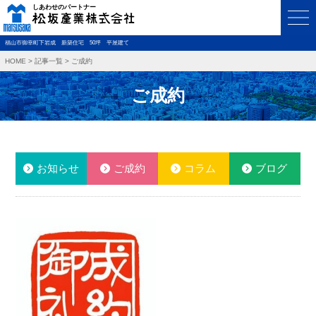
福山市御幸町下岩成 新築住宅 50坪 平屋建て
HOME
>
記事一覧
>
ご成約
ご成約
お知らせ
ご成約
コラム
ブログ