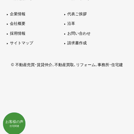
企業情報
代表ご挨拶
会社概要
沿革
採用情報
お問い合わせ
サイトマップ
請求書作成
© 不動産売買･賃貸仲介､不動産買取､リフォーム､事務所･住宅建
お客様の声
お客様の声
不動産関連
住宅関連