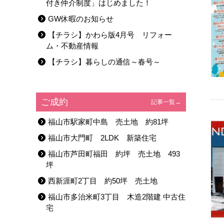
付き仲介制度」はじめました！
GW休暇のお知らせ
【チラシ】かわら版4月号 リフォー
ム・不動産情報
【チラシ】暮らしの通信～春号～
ご成約
記事一覧→
福山市駅家町中島 売土地 約81坪
福山市大門町 2LDK 新築住宅
福山市芦田町福田 約坪 売土地 493
坪
西新涯町2丁目 約50坪 売土地
福山市多治米町3丁目 木造2階建 中古住
宅