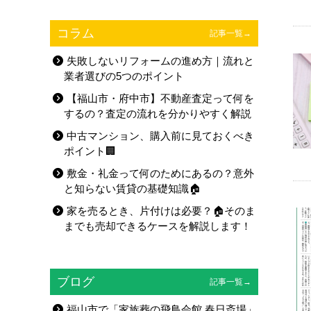
コラム
記事一覧→
失敗しないリフォームの進め方｜流れと
業者選びの5つのポイント
【福山市・府中市】不動産査定って何を
するの？査定の流れを分かりやすく解説
中古マンション、購入前に見ておくべき
ポイント🏢
敷金・礼金って何のためにあるの？意外
と知らない賃貸の基礎知識🏠
家を売るとき、片付けは必要？🏠そのま
までも売却できるケースを解説します！
ブログ
記事一覧→
福山市で「家族葬の飛鳥会館 春日斎場」