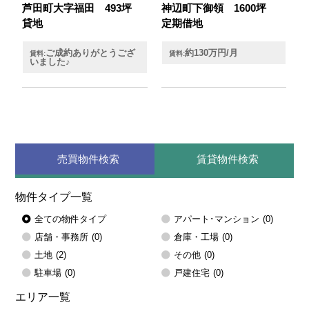
芦田町大字福田 493坪
神辺町下御領 1600坪
貸地
定期借地
ご成約ありがとうござ
約130万円/月
賃料:
賃料:
いました♪
売買物件検索
賃貸物件検索
物件タイプ一覧
全ての物件タイプ
アパート･マンション
(0)
店舗・事務所
(0)
倉庫・工場
(0)
土地
(2)
その他
(0)
駐車場
(0)
戸建住宅
(0)
エリア一覧