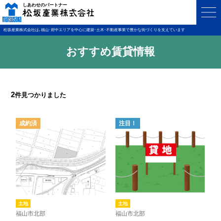
松坂産業株式会社は､福山･府中エリアを中心に建築･土木･不動産事業で豊かな街づくりを支えています
おすすめ賃貸情報
2
件見つかりました
成約済
注目！
土地
土地
福山市北部
福山市北部